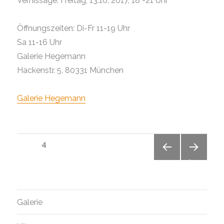
Vernissage: Freitag, 13.10. 2017, 18 -21 Uhr
Öffnungszeiten: Di-Fr 11-19 Uhr
Sa 11-16 Uhr
Galerie Hegemann
Hackenstr. 5, 80331 München
Galerie Hegemann
Beitragsnavigation
SEITE
4
VORH
NÄCH
ERIGE
STE
SEITE
SEITE
Galerie