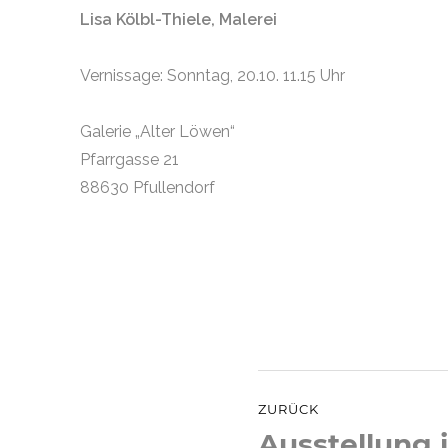
Lisa Kölbl-Thiele, Malerei
Vernissage: Sonntag, 20.10. 11.15 Uhr
Galerie „Alter Löwen“
Pfarrgasse 21
88630 Pfullendorf
Beitragsnaviga
ZURÜCK
Ausstellung 
Vorheriger